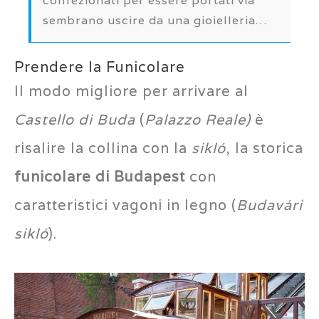
confezionati per essere portati via
sembrano uscire da una gioielleria…
Prendere la Funicolare
Il modo migliore per arrivare al
Castello di Buda
(
Palazzo Reale)
è
risalire la collina con la
sikló
, la storica
funicolare di Budapest
con
caratteristici vagoni in legno (
Budavári
sikló
).